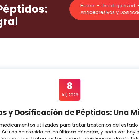
Péptidos:
Home
-
Uncategorized
Antidepresivos y Dosifica
gral
8
Jul, 2026
s y Dosificación de Péptidos: Una M
 medicamentos utilizados para tratar trastornos del estado 
. Su uso ha crecido en las últimas décadas, y cada vez hay
ón con otros tratamientos, como la dosificación de péptidos