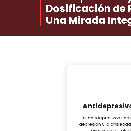
Dosificación de 
Una Mirada Inte
Antidepresivo
Los antidepresivos son
depresión y la ansiedad
examinan su relaci