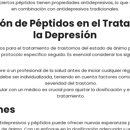
ertos péptidos tienen propiedades antidepresivas, lo que 
en combinación con antidepresivos tradicionales.
ión de Péptidos en el Trat
la Depresión
dos para el tratamiento de trastornos del estado de ánimo p
 protocolo específico seguido. Es esencial considerar los si
re a un profesional de la salud antes de iniciar cualquier r
 debe ser individualizada, teniendo en cuenta factores como 
severidad del trastorno.
ular con un médico es crucial para ajustar la dosificación y e
tratamiento.
nes
tidepresivos y péptidos puede ofrecer nuevas esperanzas p
o de ánimo. Con un enfoque en la dosificación adecuada y 