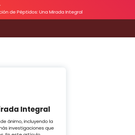
-
ción de Péptidos: Una Mirada Integral
irada Integral
de ánimo, incluyendo la
 más investigaciones que
. En este artículo,