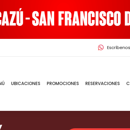
Skip
to
content
Escríbeno
NÚ
UBICACIONES
PROMOCIONES
RESERVACIONES
C
y