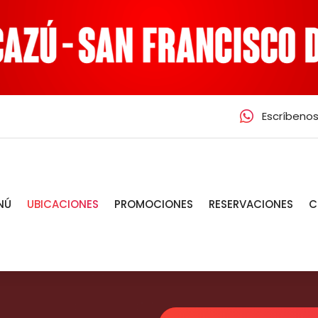
Skip
to
content
Escríbeno
NÚ
UBICACIONES
PROMOCIONES
RESERVACIONES
C